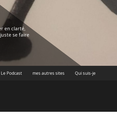
r en clarté,
juste se faire
Le Podcast
mes autres sites
Qui suis-je