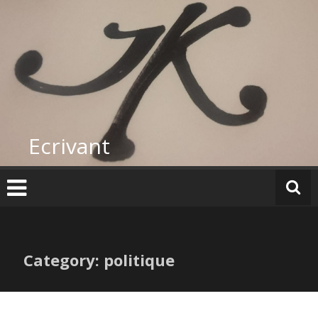
Skip
to
content
Ecrivant
Category: politique