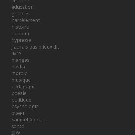
écriture
éducation
goodies
harcèlement
histoire
humour
hypnose
j'aurais pas mieux dit
livre
mangas
média
morale
musique
pédagogie
poésie
politique
psychologie
queer
Samuel Abibou
santé
SJW