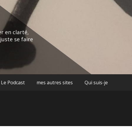
r en clarté,
juste se faire
Le Podcast
mes autres sites
Qui suis-je