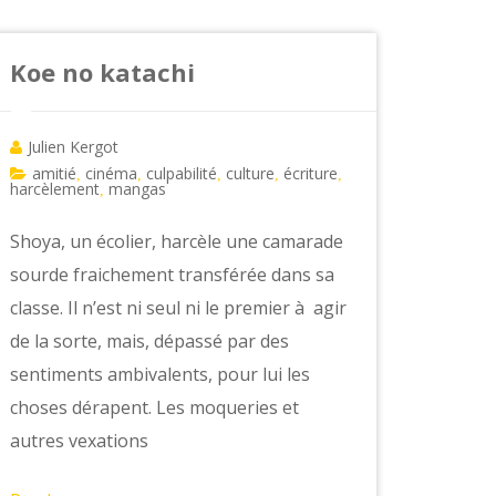
Koe no katachi
Julien Kergot
amitié
cinéma
culpabilité
culture
écriture
,
,
,
,
,
harcèlement
mangas
,
Shoya, un écolier, harcèle une camarade
sourde fraichement transférée dans sa
classe. Il n’est ni seul ni le premier à agir
de la sorte, mais, dépassé par des
sentiments ambivalents, pour lui les
choses dérapent. Les moqueries et
autres vexations