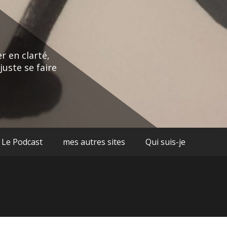
r en clarté,
juste se faire
Le Podcast
mes autres sites
Qui suis-je