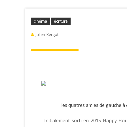
cinéma
écriture
Julien Kergot
les quatres amies
de gauche à d
Initialement sorti en 2015 Happy Hour