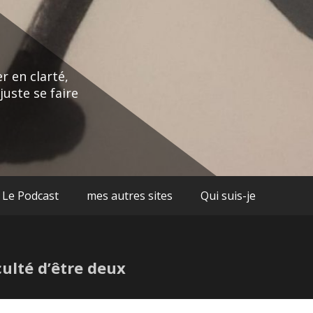
r en clarté,
juste se faire
Le Podcast
mes autres sites
Qui suis-je
culté d’être deux