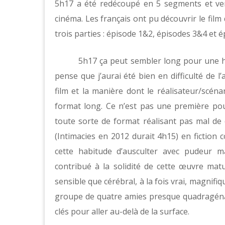
5h17 a été redécoupé en 5 segments et ve
cinéma. Les français ont pu découvrir le fi
trois parties : épisode 1&2, épisodes 3&4 et é
5h17 ça peut sembler long pour une his
pense que j’aurai été bien en difficulté de 
film et la manière dont le réalisateur/scéna
format long. Ce n’est pas une première po
toute sorte de format réalisant pas mal de
(Intimacies en 2012 durait 4h15) en fictio
cette habitude d’ausculter avec pudeur 
contribué à la solidité de cette œuvre mat
sensible que cérébral, à la fois vrai, magnifiq
groupe de quatre amies presque quadragénai
clés pour aller au-delà de la surface.