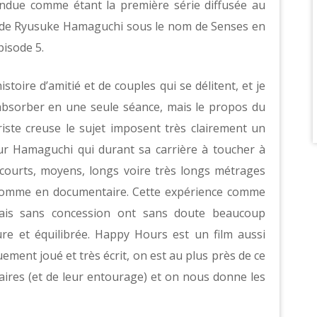
ndue comme étant la première série diffusée au
lm de Ryusuke Hamaguchi sous le nom de Senses en
pisode 5.
toire d’amitié et de couples qui se délitent, et je
l’absorber en une seule séance, mais le propos du
riste creuse le sujet imposent très clairement un
ur Hamaguchi qui durant sa carrière à toucher à
 courts, moyens, longs voire très longs métrages
n comme en documentaire. Cette expérience comme
mais sans concession ont sans doute beaucoup
ure et équilibrée. Happy Hours est un film aussi
uement joué et très écrit, on est au plus près de ce
res (et de leur entourage) et on nous donne les