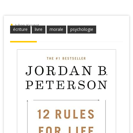
Julien Kergot
écriture
livre
morale
psychologie