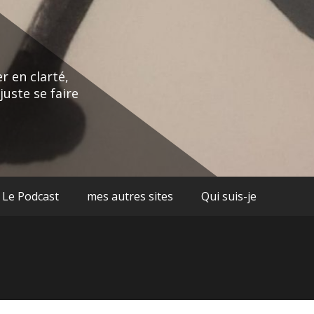
r en clarté,
juste se faire
Le Podcast
mes autres sites
Qui suis-je