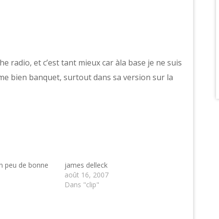
e radio, et c’est tant mieux car àla base je ne suis
me bien banquet, surtout dans sa version sur la
un peu de bonne
james delleck
août 16, 2007
Dans "clip"