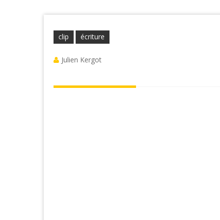
clip
écriture
Julien Kergot