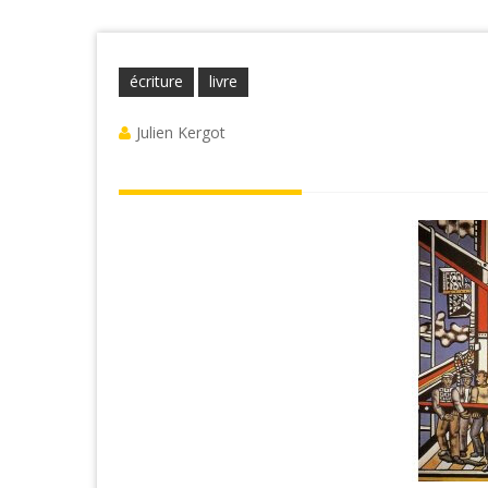
écriture
livre
Julien Kergot