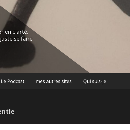
r en clarté,
juste se faire
Le Podcast
mes autres sites
Qui suis-je
entie