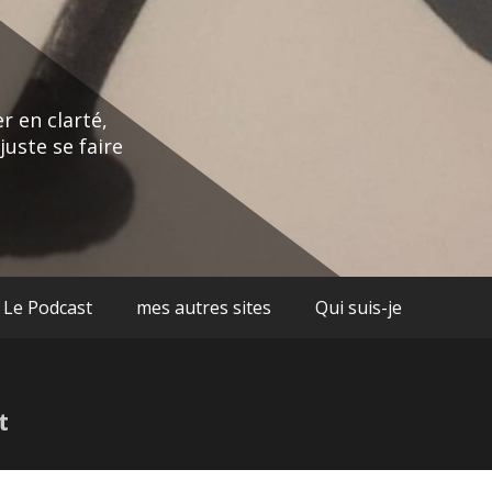
r en clarté,
juste se faire
Le Podcast
mes autres sites
Qui suis-je
t