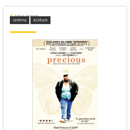
Julien Kergot
cinéma
écriture