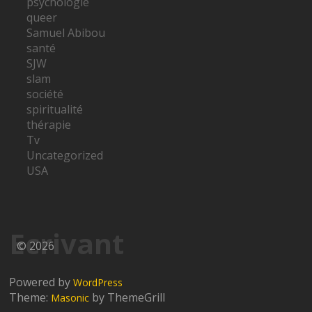
psychologie
queer
Samuel Abibou
santé
SJW
slam
société
spiritualité
thérapie
Tv
Uncategorized
USA
Ecrivant
© 2026
Powered by
WordPress
Theme:
by ThemeGrill
Masonic