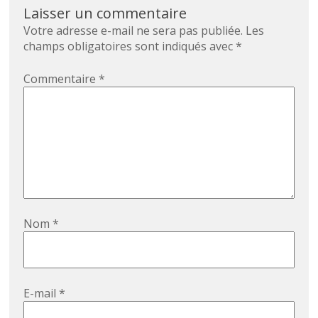
Laisser un commentaire
Votre adresse e-mail ne sera pas publiée.
Les
champs obligatoires sont indiqués avec
*
Commentaire
*
Nom
*
E-mail
*