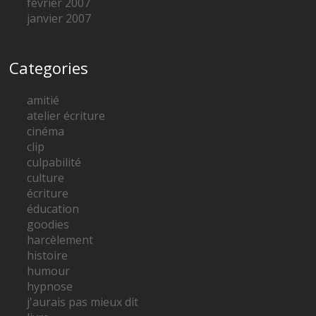
février 2007
janvier 2007
Categories
amitié
atelier écriture
cinéma
clip
culpabilité
culture
écriture
éducation
goodies
harcèlement
histoire
humour
hypnose
j'aurais pas mieux dit