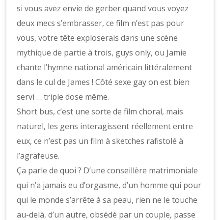
si vous avez envie de gerber quand vous voyez
deux mecs s’embrasser, ce film n’est pas pour
vous, votre tête exploserais dans une scène
mythique de partie à trois, guys only, ou Jamie
chante l’hymne national américain littéralement
dans le cul de James ! Côté sexe gay on est bien
servi … triple dose même.
Short bus, c’est une sorte de film choral, mais
naturel, les gens interagissent réellement entre
eux, ce n’est pas un film à sketches rafistolé à
l’agrafeuse.
Ça parle de quoi ? D’une conseillère matrimoniale
qui n’a jamais eu d’orgasme, d’un homme qui pour
qui le monde s’arrête à sa peau, rien ne le touche
au-delà, d’un autre, obsédé par un couple, passe