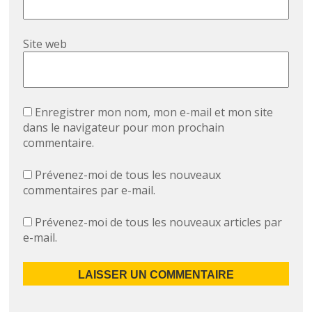
Site web
Enregistrer mon nom, mon e-mail et mon site
dans le navigateur pour mon prochain
commentaire.
Prévenez-moi de tous les nouveaux
commentaires par e-mail.
Prévenez-moi de tous les nouveaux articles par
e-mail.