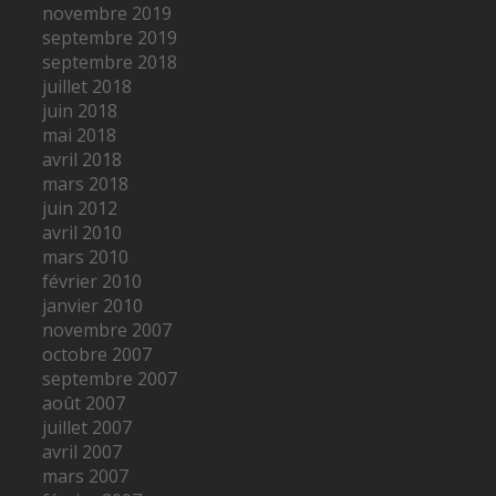
novembre 2019
septembre 2019
septembre 2018
juillet 2018
juin 2018
mai 2018
avril 2018
mars 2018
juin 2012
avril 2010
mars 2010
février 2010
janvier 2010
novembre 2007
octobre 2007
septembre 2007
août 2007
juillet 2007
avril 2007
mars 2007