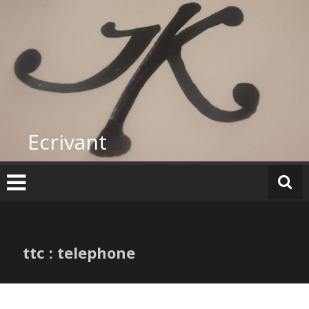
Skip
to
content
Ecrivant
ttc : telephone