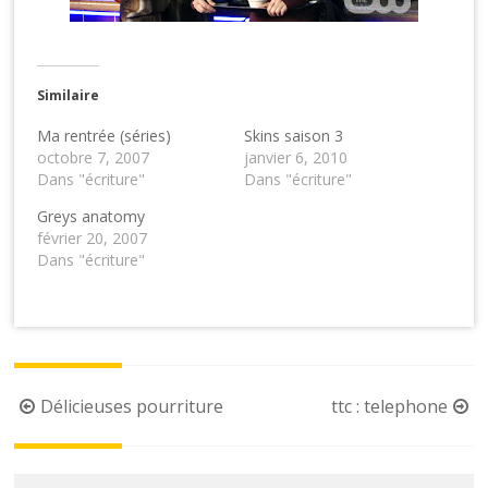
Similaire
Ma rentrée (séries)
Skins saison 3
octobre 7, 2007
janvier 6, 2010
Dans "écriture"
Dans "écriture"
Greys anatomy
février 20, 2007
Dans "écriture"
Post
Délicieuses pourriture
ttc : telephone
navigation