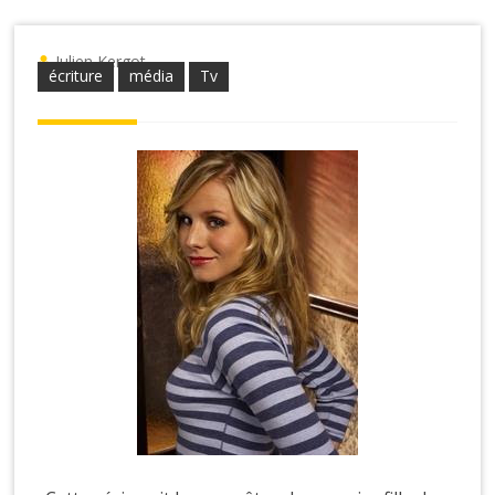
Julien Kergot
écriture
média
Tv