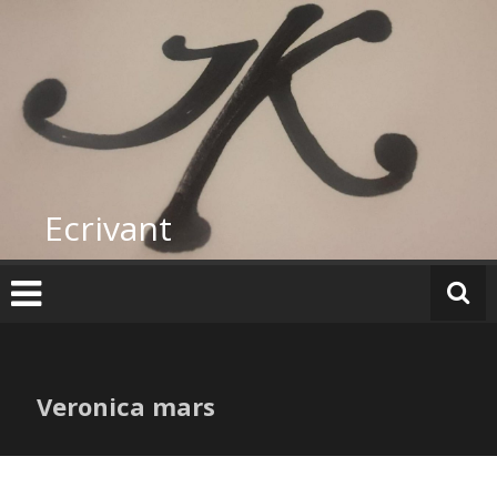
Skip
to
content
Ecrivant
Veronica mars