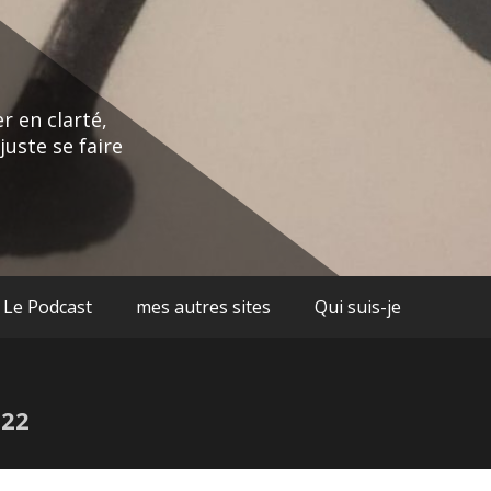
r en clarté,
juste se faire
Le Podcast
mes autres sites
Qui suis-je
022