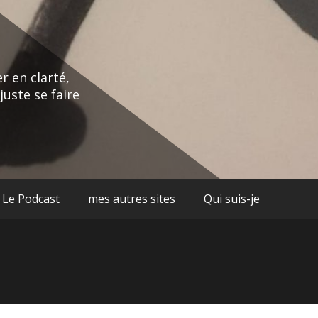
r en clarté,
juste se faire
Le Podcast
mes autres sites
Qui suis-je