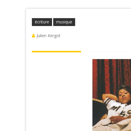
écriture
musique
Julien Kergot