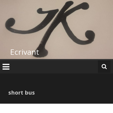
Skip
to
content
Ecrivant
short bus