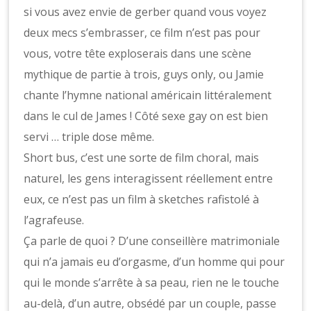
si vous avez envie de gerber quand vous voyez
deux mecs s’embrasser, ce film n’est pas pour
vous, votre tête exploserais dans une scène
mythique de partie à trois, guys only, ou Jamie
chante l’hymne national américain littéralement
dans le cul de James ! Côté sexe gay on est bien
servi … triple dose même.
Short bus, c’est une sorte de film choral, mais
naturel, les gens interagissent réellement entre
eux, ce n’est pas un film à sketches rafistolé à
l’agrafeuse.
Ça parle de quoi ? D’une conseillère matrimoniale
qui n’a jamais eu d’orgasme, d’un homme qui pour
qui le monde s’arrête à sa peau, rien ne le touche
au-delà, d’un autre, obsédé par un couple, passe