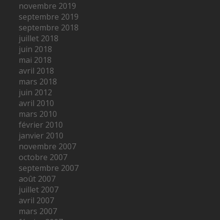
novembre 2019
septembre 2019
septembre 2018
juillet 2018
juin 2018
mai 2018
avril 2018
mars 2018
juin 2012
avril 2010
mars 2010
février 2010
janvier 2010
novembre 2007
octobre 2007
septembre 2007
août 2007
juillet 2007
avril 2007
mars 2007