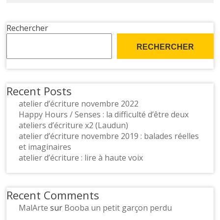
Rechercher
RECHERCHER
Recent Posts
atelier d’écriture novembre 2022
Happy Hours / Senses : la difficulté d’être deux
ateliers d’écriture x2 (Laudun)
atelier d’écriture novembre 2019 : balades réelles
et imaginaires
atelier d’écriture : lire à haute voix
Recent Comments
MalArte
sur
Booba un petit garçon perdu